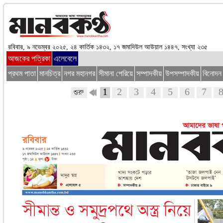
রবিবার, ৯ নভেম্বর ২০২৫, ২৪ কার্তিক ১৪৩২, ১৭ জমাদিউল আউয়াল ১৪৪৭, সংখ্যা ২৩৫
আজকের পত্রিকা
এলেবেলে
প্রথম পাতা
মানচিত্র
নগর মহানগর
সীমানা পেরিয়ে
সম্পাদকীয়
উপসম্পাদকীয়
বিনোদন
1
2
3
4
5
6
7