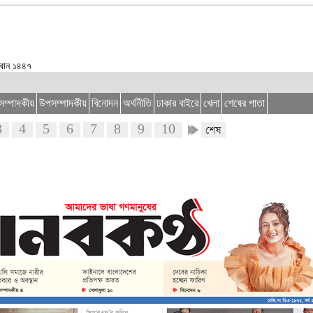
াবান ১৪৪৭
সম্পাদকীয়
উপসম্পাদকীয়
বিনোদন
অর্থনীতি
ঢাকার বাইরে
খেলা
শেষের পাতা
3
4
5
6
7
8
9
10
11
12