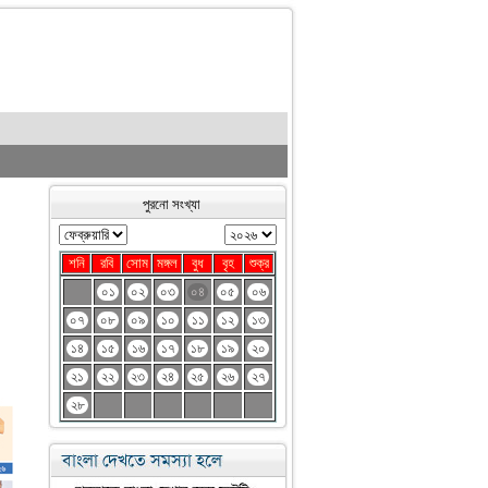
পুরনো সংখ্যা
শনি
রবি
সোম
মঙ্গল
বুধ
বৃহ
শুক্র
০১
০২
০৩
০৪
০৫
০৬
০৭
০৮
০৯
১০
১১
১২
১৩
১৪
১৫
১৬
১৭
১৮
১৯
২০
২১
২২
২৩
২৪
২৫
২৬
২৭
২৮