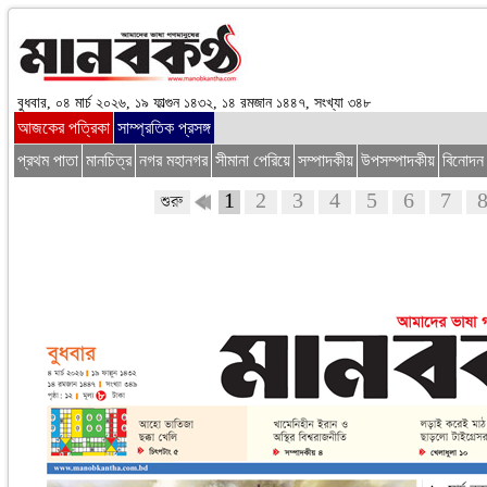
বুধবার, ০৪ মার্চ ২০২৬, ১৯ ফাল্গুন ১৪৩২, ১৪ রমজান ১৪৪৭, সংখ্যা ৩৪৮
আজকের পত্রিকা
সাম্প্রতিক প্রসঙ্গ
প্রথম পাতা
মানচিত্র
নগর মহানগর
সীমানা পেরিয়ে
সম্পাদকীয়
উপসম্পাদকীয়
বিনোদন
1
2
3
4
5
6
7